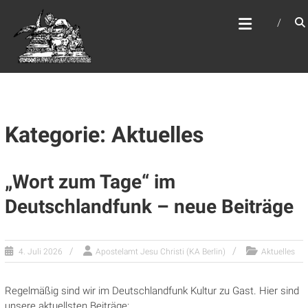
Zum
WEBSITE DES
Inhalt
APOSTELAMTES JESU
springen
CHRISTI KÖR
Kategorie: Aktuelles
„Wort zum Tage“ im
Deutschlandfunk – neue Beiträge
4. Juli 2026
Apostelamt Jesu Christi (KA Berlin)
Aktuelles
Regelmäßig sind wir im Deutschlandfunk Kultur zu Gast. Hier sind
unsere aktuellsten Beiträge: