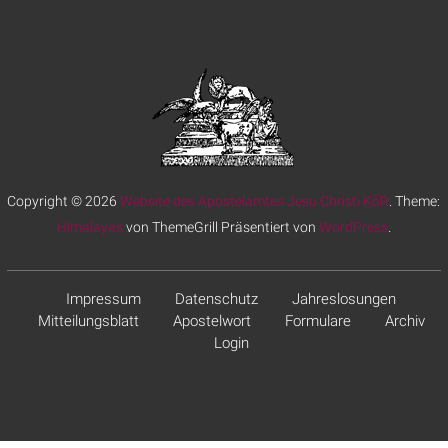
Copyright © 2026
Website des Apostelamtes Jesu Christi KöR
. Theme:
Himalayas
von ThemeGrill Präsentiert von
WordPress
.
Impressum
Datenschutz
Jahreslosungen
Mitteilungsblatt
Apostelwort
Formulare
Archiv
Login