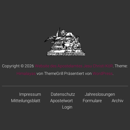
Copyright © 2026
Website des Apostelamtes Jesu Christi KöR
. Theme:
Himalayas
von ThemeGrill Präsentiert von
WordPress
.
Impressum
Datenschutz
Jahreslosungen
Mitteilungsblatt
Apostelwort
Formulare
Archiv
Login