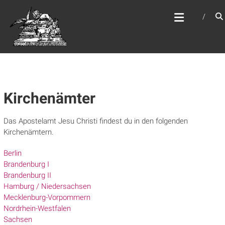
Zum
WEBSITE DES
Inhalt
APOSTELAMTES JESU
springen
CHRISTI KÖR
Kirchenämter
Das Apostelamt Jesu Christi findest du in den folgenden
Kirchenämtern.
Berlin
Brandenburg I
Brandenburg II
Hamburg / Niedersachsen
Mecklenburg-Vorpommern
Nordrhein-Westfalen
Sachsen