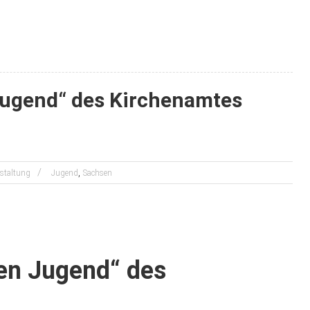
Jugend“ des Kirchenamtes
,
staltung
Jugend
Sachsen
en Jugend“ des