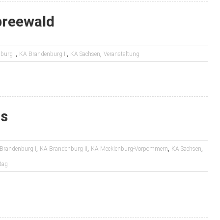
preewald
,
,
,
burg I
KA Brandenburg II
KA Sachsen
Veranstaltung
us
,
,
,
,
Brandenburg I
KA Brandenburg II
KA Mecklenburg-Vorpommern
KA Sachsen
tag