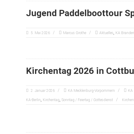
Jugend Paddelboottour S
,
5. Mai 2026
Marcus Grothe
Aktuelles
KA Branden
Kirchentag 2026 in Cottb
2. Januar 2026
KA Mecklenburg-Vorpommern
KA 
,
,
KA-Berlin
Kirchentag
Sonntag / Feiertag / Gottesdienst
Kirchen