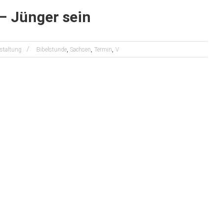
– Jünger sein
,
,
,
staltung
Bibelstunde
Sachsen
Termin
V