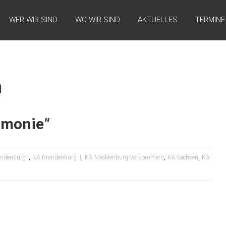
WER WIR SIND
WO WIR SIND
AKTUELLES
TERMINE
n
rmonie“
,
,
,
,
ndenburg I
KA Brandenburg II
KA Mecklenburg-Vorpommern
KA Sachsen
KA-