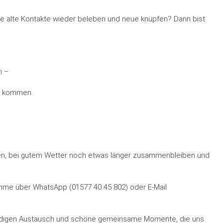
ne alte Kontakte wieder beleben und neue knüpfen? Dann bist
n –
ch kommen.
fen, bei gutem Wetter noch etwas länger zusammenbleiben und
nahme über WhatsApp (01577 40 45 802) oder E-Mail
ürdigen Austausch und schöne gemeinsame Momente, die uns