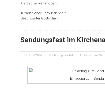
Kraft schenken mögen.
In christlicher Verbundenheit
Geschwister Gottschalk
Sendungsfest im Kirchen
,
22. April 2024
Christoph Gelfert
KA Sachsen
Send
Einladung zum Sendu