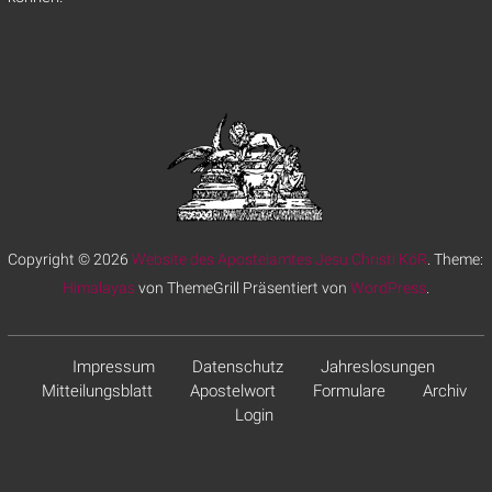
Copyright © 2026
Website des Apostelamtes Jesu Christi KöR
. Theme:
Himalayas
von ThemeGrill Präsentiert von
WordPress
.
Impressum
Datenschutz
Jahreslosungen
Mitteilungsblatt
Apostelwort
Formulare
Archiv
Login