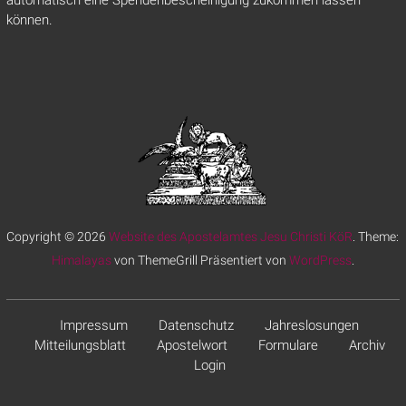
automatisch eine Spendenbescheinigung zukommen lassen
können.
Copyright © 2026
Website des Apostelamtes Jesu Christi KöR
. Theme:
Himalayas
von ThemeGrill Präsentiert von
WordPress
.
Impressum
Datenschutz
Jahreslosungen
Mitteilungsblatt
Apostelwort
Formulare
Archiv
Login