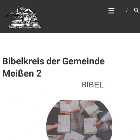
Zum
WEBSITE DES
Inhalt
APOSTELAMTES JESU
springen
CHRISTI KÖR
Bibelkreis der Gemeinde
Meißen 2