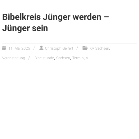
Bibelkreis Jünger werden –
Jünger sein
,
11. Mai 2025
Christoph Gelfert
KA Sachsen
,
,
,
Veranstaltung
Bibelstunde
Sachsen
Termin
V