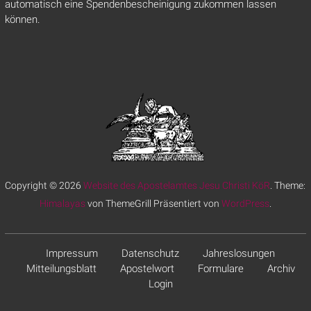
automatisch eine Spendenbescheinigung zukommen lassen
können.
Copyright © 2026
Website des Apostelamtes Jesu Christi KöR
. Theme:
Himalayas
von ThemeGrill Präsentiert von
WordPress
.
Impressum
Datenschutz
Jahreslosungen
Mitteilungsblatt
Apostelwort
Formulare
Archiv
Login