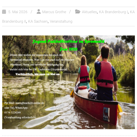
,
,
5. Mai 2026
Marcus Grothe
Aktuelles
KA Brandenburg I
KA
,
,
Brandenburg II
KA Sachsen
Veranstaltung