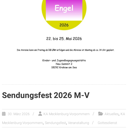
Sendungsfest 2026 M-V
,
30. März 2026
KA Mecklenburg-Vorpommern
Aktuelles
KA
,
,
Mecklenburg-Vorpommern
Sendungsfest
Veranstaltung
Gottesdienst