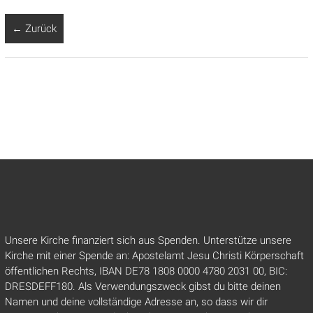
← Zurück
Unsere Kirche finanziert sich aus Spenden. Unterstütze unsere
Kirche mit einer Spende an: Apostelamt Jesu Christi Körperschaft
öffentlichen Rechts, IBAN DE78 1808 0000 4780 2031 00, BIC:
DRESDEFF180. Als Verwendungszweck gibst du bitte deinen
Namen und deine vollständige Adresse an, so dass wir dir