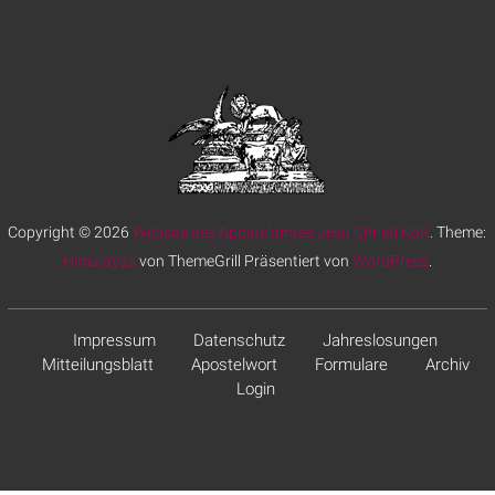
Copyright © 2026
Website des Apostelamtes Jesu Christi KöR
. Theme:
Himalayas
von ThemeGrill Präsentiert von
WordPress
.
Impressum
Datenschutz
Jahreslosungen
Mitteilungsblatt
Apostelwort
Formulare
Archiv
Login