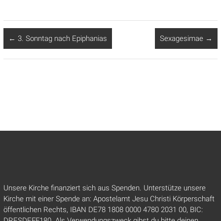
←
3. Sonntag nach Epiphanias
Sexagesimae
→
Unsere Kirche finanziert sich aus Spenden. Unterstütze unsere
Kirche mit einer Spende an: Apostelamt Jesu Christi Körperschaft
öffentlichen Rechts, IBAN DE78 1808 0000 4780 2031 00, BIC:
DRESDEFF180. Als Verwendungszweck gibst du bitte deinen