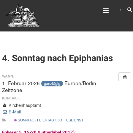
Zum
WEBSITE DES
Inhalt
APOSTELAMTES JESU
springen
CHRISTI KÖR
4. Sonntag nach Epiphanias
WANN:
1. Februar 2026
Europe/Berlin
ganztägig
Zeitzone
KONTAKT:
Kirchenhauptamt
E-Mail
SONNTAG / FEIERTAG / GOTTESDIENST
Epheser 5, 15-20 (Lutherbibel 2017):