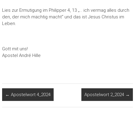
Lies zur Ermutigung im Philipper 4, 13 „… ich vermag alles durch
den, der mich mächtig macht“ und das ist Jesus Christus im
Leben.
Gott mit uns!
Apostel André Hille
←
Apostelwort 4_2024
Apostelwort 2_2024
→