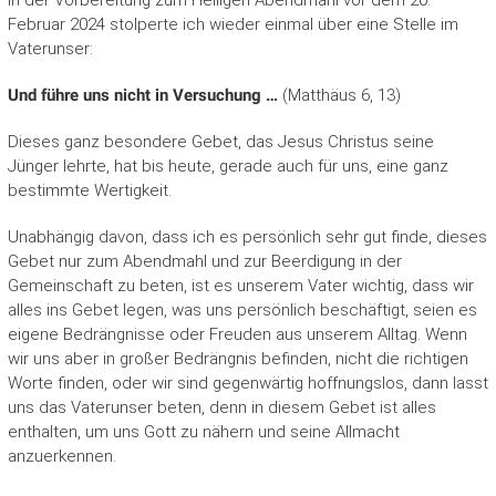
in der Vorbereitung zum Heiligen Abendmahl vor dem 20.
Februar 2024 stolperte ich wieder einmal über eine Stelle im
Vaterunser:
Und führe uns nicht in Versuchung …
(Matthäus 6, 13)
Dieses ganz besondere Gebet, das Jesus Christus sei­ne
Jünger lehrte, hat bis heute, gerade auch für uns, eine ganz
bestimmte Wertigkeit.
Unabhängig davon, dass ich es persönlich sehr gut fin­de, dieses
Gebet nur zum Abendmahl und zur Beerdigung in der
Gemeinschaft zu beten, ist es unserem Va­ter wichtig, dass wir
alles ins Gebet legen, was uns per­sönlich beschäftigt, seien es
eigene Bedrängnisse oder Freuden aus unserem Alltag. Wenn
wir uns aber in gro­ßer Bedrängnis befinden, nicht die richtigen
Worte finden, oder wir sind gegenwärtig hoffnungslos, dann lasst
uns das Vaterunser beten, denn in diesem Gebet ist alles
enthalten, um uns Gott zu nähern und seine All­macht
anzuerkennen.