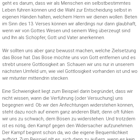
geht es darum, dass wir als Menschen ein selbstbestimmtes
Leben führen können und die Wahl zur Entscheidung selbst in
eigenen Händen halten, wel­chem Herrn wir dienen wollen. Beten
im Sinn des 13. Verses können wir allerdings nur dann glaubhaft,
wenn wir von Gottes Wesen und seinem Weg überzeugt sind
und Ihn als Schöpfer, Gott und Vater anerkennen.
Wir sollten uns aber ganz bewusst machen, welche Zielsetzung
das Böse hat. Das Böse möchte uns von Gott entfernen und es
strebt unsere Gottlosigkeit an. Schauen wir uns nur in unserem
nächsten Umfeld um, wie viel Gottlosigkeit vorhanden ist und wo
wir mitunter mittendrin stecken.
Eine Schwierigkeit liegt zum Beispiel darin begründet, dass wir
nicht wissen, wann die Verführung (oder Versuchung) uns
begegnen wird. Ob wir den Anfechtungen widerstehen können,
steht dazu noch auf einem ganz anderen Blatt, denn oft fühlen
wir uns zu schwach, dem Bösen zu widerstehen. Und trotzdem
ist es nötig, den Kampf gegen den Widersacher aufzunehmen.
Der Kampf beginnt schon da, wo die eigene Bequemlichkeit
aufhört. Zum Beispiel gilt es, sich dann zu äußern, wenn es kein