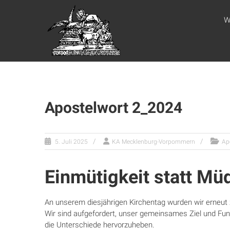
Zum
WEBSITE DES
Inhalt
W
springen
APOSTELAMTES
JESU CHRISTI
KÖR
Apostelwort 2_2024
5. Juli 2025
KA Mecklenburg-Vorpommern
Ap
Einmütigkeit statt Müd
An unserem diesjährigen Kirchentag wurden wir erneut 
Wir sind aufgefordert, unser gemeinsames Ziel und Fun
die Unterschiede hervorzuheben.