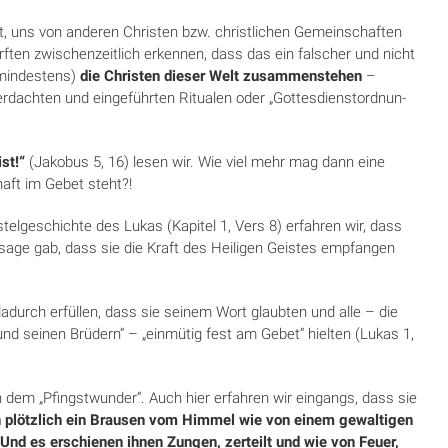
, uns von anderen Christen bzw. christlichen Ge­meinschaften
urften zwischenzeitlich erkennen, dass das ein falscher und nicht
mindestens)
die Christen dieser Welt zusammenstehen
–
achten und ein­geführten Ritualen oder „Gottesdienst­ord­nun­
st!“
(Jakobus 5, 16) lesen wir. Wie viel mehr mag dann eine
haft im Gebet steht?!
telgeschichte des Lukas (Kapitel 1, Vers 8) erfah­ren wir, dass
sage gab, dass sie die Kraft des Heili­gen Geistes empfangen
durch erfüllen, dass sie seinem Wort glaubten und alle – die
nd seinen Brüdern“ – „einmütig fest am Ge­bet“ hielten (Lukas 1,
n dem „Pfingstwunder“. Auch hier erfahren wir eingangs, dass sie
 plötzlich ein Brausen vom Himmel wie von einem gewaltigen
Und es erschienen ihnen Zungen, zerteilt und wie von Feuer,