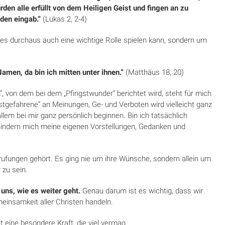
rden alle erfüllt von dem Heiligen Geist und fingen an zu
eden eingab.“
(Lukas 2, 2-4)
ies durchaus auch eine wichtige Rolle spielen kann, sondern um
amen, da bin ich mitten unter ihnen.“
(Mat­thäus 18, 20)
, von dem bei dem „Pfingstwunder“ berichtet wird, steht für mich
Festgefahrene“ an Meinungen, Ge- und Verboten wird vielleicht ganz
llem bei mir ganz persönlich beginnen. Bin ich tatsächlich
 hindern mich meine eigenen Vorstellungen, Gedanken und
rufungen gehört. Es ging nie um ihre Wünsche, son­dern allein um
 zu sein.
 uns, wie es weiter geht.
Genau darum ist es wich­tig, dass wir
emeinsamkeit aller Christen handeln.
t eine besondere Kraft, die viel vermag.