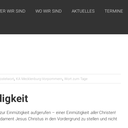
ER WIR SIND
WO WIR SIND
AKTUELLES
TERMINE
,
,
ostelwort
KA Mecklenburg-Vorpommern
Wort zum Tage
igkeit
zur Einmütigkeit aufgerufen – einer Einmütigkeit
aller
Christen!
dament Jesus Christus in den Vordergrund zu stellen und nicht