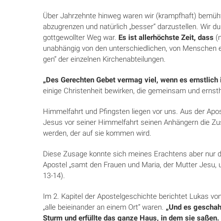
Über Jahrzehnte hinweg waren wir (krampfhaft) be­müht
abzugrenzen und natürlich „besser“ dar­zustellen. Wir d
gottgewollter Weg war.
Es ist allerhöchste Zeit, dass
(
unabhängig von den unterschiedlichen, von Menschen erd
gen“ der einzelnen Kirchenabteilungen.
„Des Gerechten Gebet vermag viel, wenn es ernst­lich i
einige Christenheit bewirken, die ge­mein­sam und ernst
Himmelfahrt und Pfingsten liegen vor uns. Aus der Apos­
Jesus vor seiner Himmelfahrt seinen An­hän­gern die Zu
werden, der auf sie kommen wird.
Diese Zusage konnte sich meines Erachtens aber nur da
Apostel „samt den Frauen und Maria, der Mut­ter Jesu, u
13-14).
Im 2. Kapitel der Apostelgeschichte berichtet Lukas vo
„alle beieinander an einem Ort“ waren.
„Und es geschah
Sturm und erfüllte das ganze Haus, in dem sie saßen. 