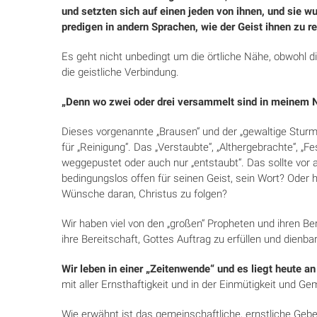
und setzten sich auf einen jeden von ihnen, und sie wu
predigen in andern Sprachen, wie der Geist ihnen zu r
Es geht nicht unbedingt um die örtliche Nähe, obwohl d
die geistliche Verbindung.
„Denn wo zwei oder drei versammelt sind in mei­nem N
Dieses vorgenannte „Brausen“ und der „gewaltige Sturm“
für „Reinigung“. Das „Verstaubte“, „Althergebrachte“, „
weggepustet oder auch nur „entstaubt“. Das sollte vor a
bedingungslos offen für seinen Geist, sein Wort? Oder
Wünsche daran, Christus zu folgen?
Wir haben viel von den „großen“ Propheten und ihren Be
ihre Bereitschaft, Gottes Auftrag zu er­fül­len und dienbar
Wir leben in einer „Zeitenwende“ und es liegt heute an
mit aller Ernsthaftigkeit und in der Ein­mütig­keit und G
Wie erwähnt ist das gemeinschaftliche, ernstliche Ge­be