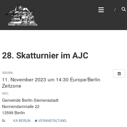
Zum
WEBSITE DES
Inhalt
APOSTELAMTES JESU
springen
CHRISTI KÖR
28. Skatturnier im AJC
WANN:
11. November 2023 um 14:30
Europe/Berlin
Zeitzone
WO:
Gemeinde Berlin-Siemensstadt
Nonnendammalle 22
13599 Berlin
KA BERLIN
VERANSTALTUNG