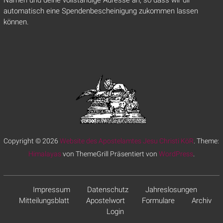
Namen und deine vollständige Adresse an, so dass wir dir
automatisch eine Spendenbescheinigung zukommen lassen
können.
Copyright © 2026
Website des Apostelamtes Jesu Christi KöR
. Theme:
Himalayas
von ThemeGrill Präsentiert von
WordPress
.
Impressum
Datenschutz
Jahreslosungen
Mitteilungsblatt
Apostelwort
Formulare
Archiv
Login