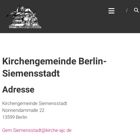
Zum
WEBSITE DES
Inhalt
APOSTELAMTES JESU
springen
CHRISTI KÖR
Kirchengemeinde Berlin-
Siemensstadt
Adresse
Kirchengemeinde Siemensstadt
Nonnendammalle 22
13599 Berlin
Gem.Siemensstadt@kirche-ajc.de