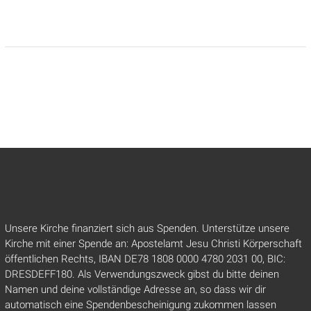
Unsere Kirche finanziert sich aus Spenden. Unterstütze unsere
Kirche mit einer Spende an: Apostelamt Jesu Christi Körperschaft
öffentlichen Rechts, IBAN DE78 1808 0000 4780 2031 00, BIC:
DRESDEFF180. Als Verwendungszweck gibst du bitte deinen
Namen und deine vollständige Adresse an, so dass wir dir
automatisch eine Spendenbescheinigung zukommen lassen