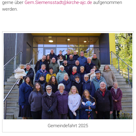
gerne über
Gem.Siemensstadt@kirche-ajc.de
aufgenommen
werden.
Gemeindefahrt 2025