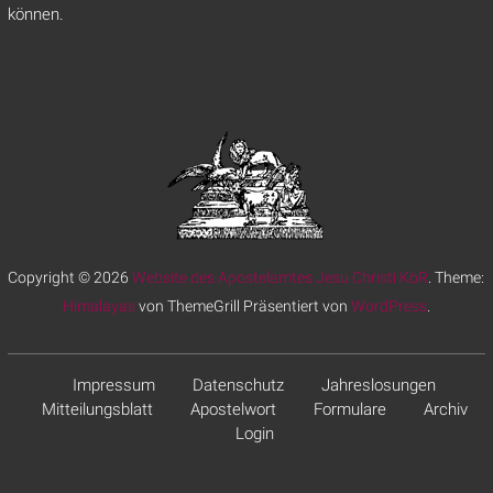
können.
Copyright © 2026
Website des Apostelamtes Jesu Christi KöR
. Theme:
Himalayas
von ThemeGrill Präsentiert von
WordPress
.
Impressum
Datenschutz
Jahreslosungen
Mitteilungsblatt
Apostelwort
Formulare
Archiv
Login