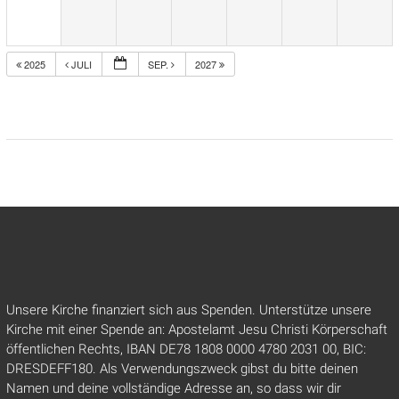
2025
JULI
SEP.
2027
Unsere Kirche finanziert sich aus Spenden. Unterstütze unsere
Kirche mit einer Spende an: Apostelamt Jesu Christi Körperschaft
öffentlichen Rechts, IBAN DE78 1808 0000 4780 2031 00, BIC:
DRESDEFF180. Als Verwendungszweck gibst du bitte deinen
Namen und deine vollständige Adresse an, so dass wir dir