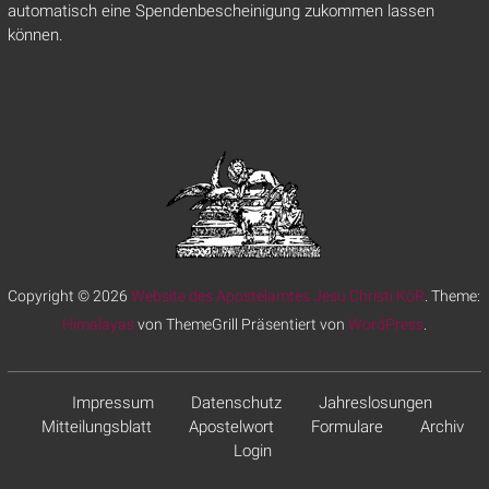
automatisch eine Spendenbescheinigung zukommen lassen
können.
Copyright © 2026
Website des Apostelamtes Jesu Christi KöR
. Theme:
Himalayas
von ThemeGrill Präsentiert von
WordPress
.
Impressum
Datenschutz
Jahreslosungen
Mitteilungsblatt
Apostelwort
Formulare
Archiv
Login