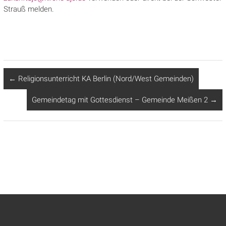
Strauß melden.
←
Religionsunterricht KA Berlin (Nord/West Gemeinden)
Gemeindetag mit Gottesdienst – Gemeinde Meißen 2
→