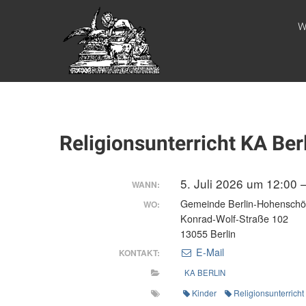
Zum
WEBSITE DES
Inhalt
W
springen
APOSTELAMTES
JESU CHRISTI
KÖR
Religionsunterricht KA Be
5. Juli 2026 um 12:00 
WANN:
Gemeinde Berlin-Hohensch
WO:
Konrad-Wolf-Straße 102
13055 Berlin
E-Mail
KONTAKT:
KA BERLIN
Kinder
Religionsunterricht