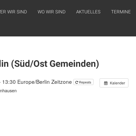
ER WIR SIND
WO WIR SIND
AKTUELLES
TERMINE
rlin (Süd/Ost Gemeinden)
– 13:30
Europe/Berlin Zeitzone
Repeats
Kalender
önhausen