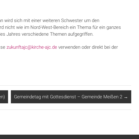
 wird sich mit einer weiteren Schwester um den
rd nicht wie im Nord-West-Bereich ein Thema für ein ganzes
des Jahres verschiedene Themen aufgegriffen.
esse
zukunftajc@kirche-ajc.de
verwenden oder direkt bei der
en)
Gemeindetag mit Gottesdienst – Gemeinde Meißen 2
→