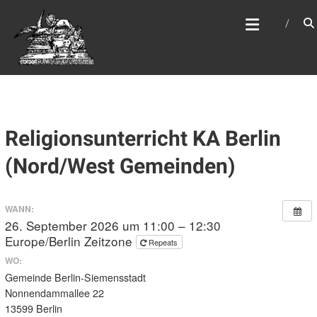
Zum
WEBSITE DES
Inhalt
APOSTELAMTES JESU
springen
CHRISTI KÖR
Religionsunterricht KA Berlin
(Nord/West Gemeinden)
WANN:
26. September 2026 um 11:00 – 12:30
Europe/Berlin Zeitzone
Repeats
WO:
Gemeinde Berlin-Siemensstadt
Nonnendammallee 22
13599 Berlin