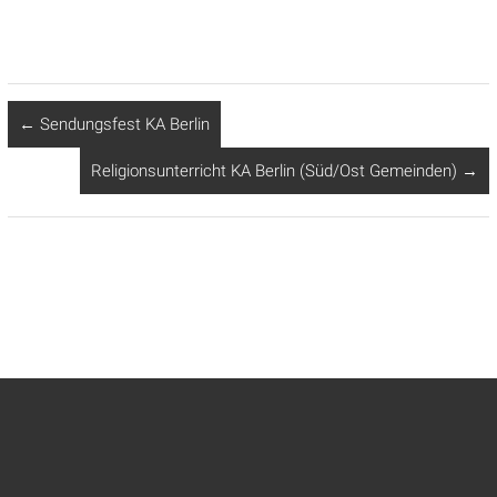
←
Sendungsfest KA Berlin
Religionsunterricht KA Berlin (Süd/Ost Gemeinden)
→