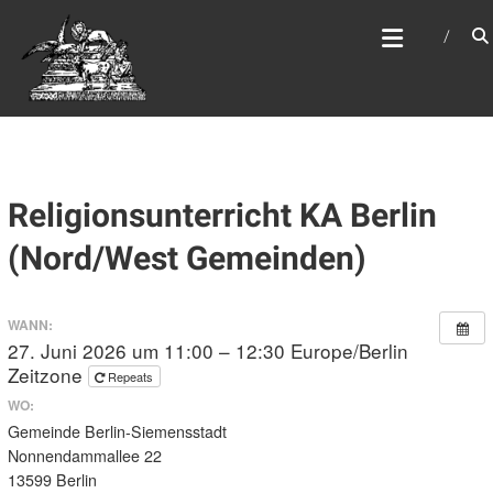
Zum
WEBSITE DES
Inhalt
APOSTELAMTES JESU
springen
CHRISTI KÖR
Religionsunterricht KA Berlin
(Nord/West Gemeinden)
WANN:
27. Juni 2026 um 11:00 – 12:30
Europe/Berlin
Zeitzone
Repeats
WO:
Gemeinde Berlin-Siemensstadt
Nonnendammallee 22
13599 Berlin