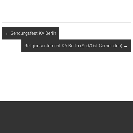
←
Sendungsfest KA Berlin
Religionsunterricht KA Berlin (Süd/Ost Gemeinden)
→