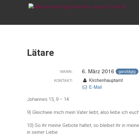
Zum
WEBSITE DES
Inhalt
springen
APOSTELAMTES
JESU CHRISTI
KÖR
Lätare
6. März 2016
ganztägig
WANN:
Kirchenhauptamt
KONTAKT:
E-Mail
Johannes 15, 9 – 14
9) Gleichwie mich mein Vater liebt, also liebe ich euc
10) So ihr meine Gebote haltet, so bleibet ihr in mei
in seiner Liebe.