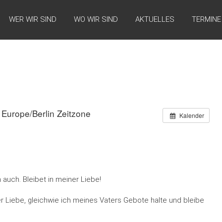
WER WIR SIND
WO WIR SIND
AKTUELLES
TERMINE
Europe/Berlin Zeitzone
Kalender
h auch. Bleibet in meiner Liebe!
ner Liebe, gleichwie ich meines Vaters Gebote halte und bleibe