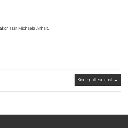
iakonissin Michaela Anhalt.
Kindergottesdienst
→