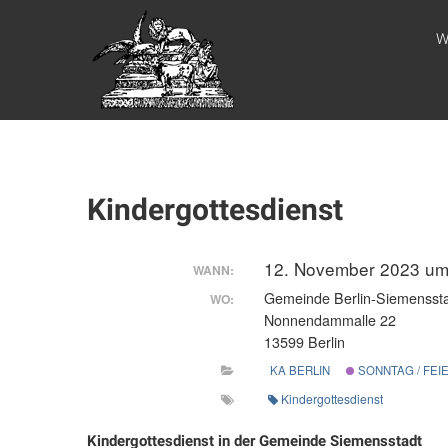
Zum
WEBSITE DES
Inhalt
W
springen
APOSTELAMTES
JESU CHRISTI
KÖR
Kindergottesdienst
12. November 2023 u
WANN:
Gemeinde Berlin-Siemensst
WO:
Nonnendammalle 22
13599 Berlin
KA BERLIN
SONNTAG / FEI
Kindergottesdienst
Kindergottesdienst in der Gemeinde Siemensstadt