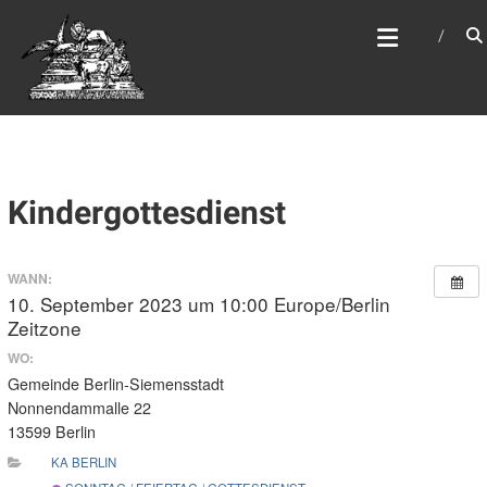
Zum
WEBSITE DES
Inhalt
APOSTELAMTES JESU
springen
CHRISTI KÖR
Kindergottesdienst
WANN:
10. September 2023 um 10:00
Europe/Berlin
Zeitzone
WO:
Gemeinde Berlin-Siemensstadt
Nonnendammalle 22
13599 Berlin
KA BERLIN