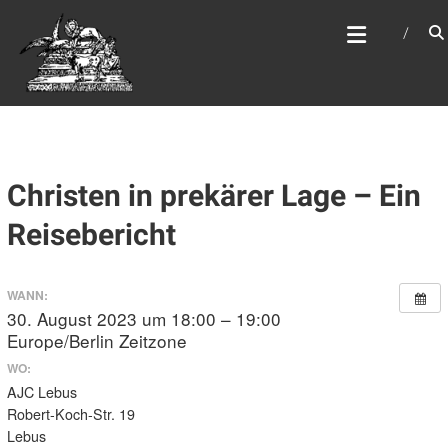
Zum
WEBSITE DES
Inhalt
APOSTELAMTES JESU
springen
CHRISTI KÖR
Christen in prekärer Lage – Ein
Reisebericht
WANN:
30. August 2023 um 18:00 – 19:00
Europe/Berlin Zeitzone
WO:
AJC Lebus
Robert-Koch-Str. 19
Lebus