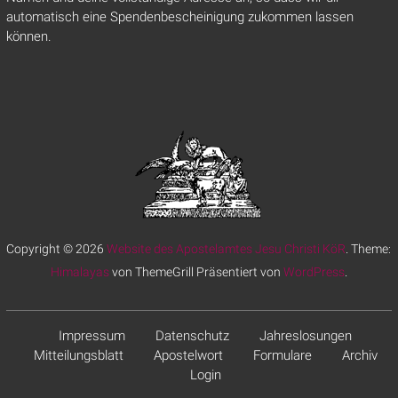
automatisch eine Spendenbescheinigung zukommen lassen
können.
Copyright © 2026
Website des Apostelamtes Jesu Christi KöR
. Theme:
Himalayas
von ThemeGrill Präsentiert von
WordPress
.
Impressum
Datenschutz
Jahreslosungen
Mitteilungsblatt
Apostelwort
Formulare
Archiv
Login