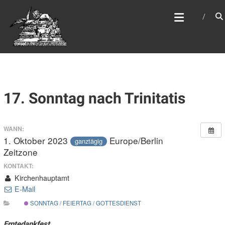
Zum
WEBSITE DES
Inhalt
APOSTELAMTES JESU
springen
CHRISTI KÖR
17. Sonntag nach Trinitatis
WANN:
1. Oktober 2023
Europe/Berlin
ganztägig
Zeitzone
KONTAKT:
Kirchenhauptamt
E-Mail
SONNTAG / FEIERTAG / GOTTESDIENST
Erntedankfest