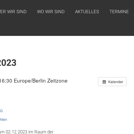
ER WIR SIND
WO WIR SIND
AKTUELLES
TERMINE
2023
 16:30
Europe/Berlin Zeitzone
Kalender
NG
hten
 am 02.12.2023 im Raum der