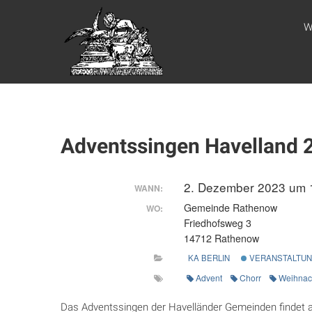
Zum
WEBSITE DES
Inhalt
W
springen
APOSTELAMTES
JESU CHRISTI
KÖR
Adventssingen Havelland 
2. Dezember 2023 um
WANN:
Gemeinde Rathenow
WO:
Friedhofsweg 3
14712 Rathenow
KA BERLIN
VERANSTALTU
Advent
Chorr
Weihnac
Das Adventssingen der Havelländer Gemeinden findet