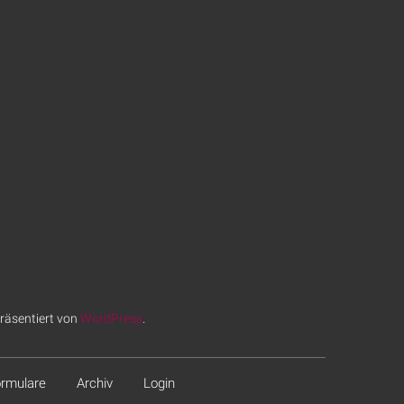
räsentiert von
WordPress
.
rmulare
Archiv
Login