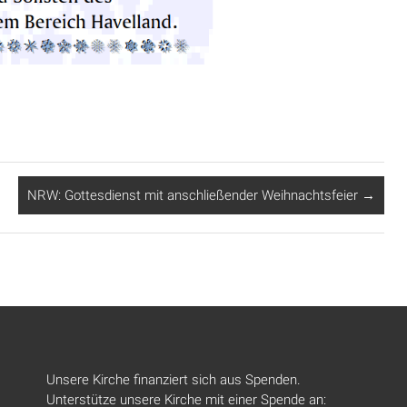
NRW: Gottesdienst mit anschließender Weihnachtsfeier
→
Unsere Kirche finanziert sich aus Spenden.
Unterstütze unsere Kirche mit einer Spende an: