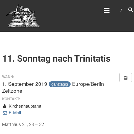
Zum
WEBSITE DES
Inhalt
APOSTELAMTES JESU
springen
CHRISTI KÖR
11. Sonntag nach Trinitatis
WANN:
1. September 2019
Europe/Berlin
ganztägig
Zeitzone
KONTAKT:
Kirchenhauptamt
E-Mail
Matthäus 21, 28 – 32