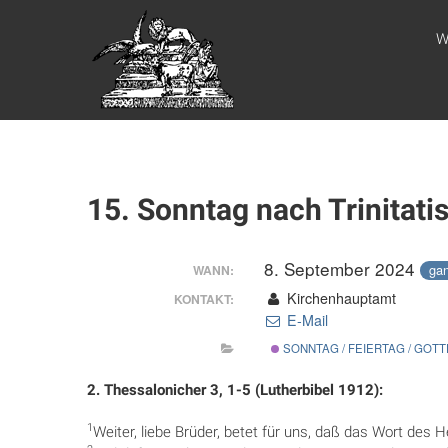
Zum
WEBSITE DES
Inhalt
W
springen
APOSTELAMTES
JESU CHRISTI
KÖR
15. Sonntag nach Trinitati
8. September 2024
gan
WANN:
Kirchenhauptamt
KONTAKT:
E-Mail
SONNTAG / FEIERTAG / GOT
2. Thessalonicher 3, 1-5 (Lutherbibel 1912):
1
Weiter, liebe Brüder, betet für uns, daß das Wort des 