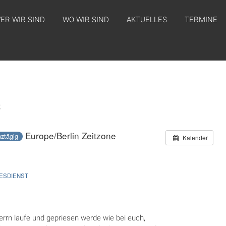
ER WIR SIND
WO WIR SIND
AKTUELLES
TERMINE
s
Europe/Berlin Zeitzone
ztägig
Kalender
TESDIENST
Herrn laufe und gepriesen werde wie bei euch,