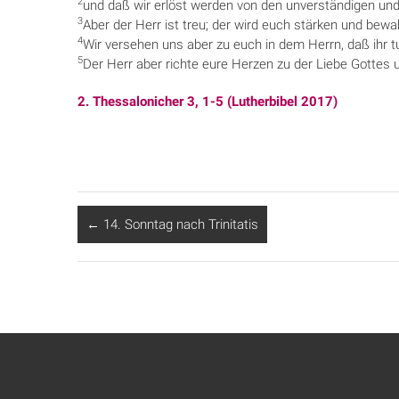
2
und daß wir erlöst werden von den unverständigen un
3
Aber der Herr ist treu; der wird euch stärken und bew
4
Wir versehen uns aber zu euch in dem Herrn, daß ihr t
5
Der Herr aber richte eure Herzen zu der Liebe Gottes u
2. Thessalonicher 3, 1-5 (Lutherbibel 2017)
←
14. Sonntag nach Trinitatis