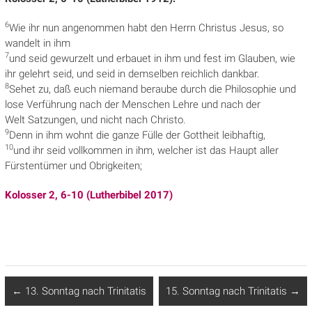
6
Wie ihr nun angenommen habt den Herrn Christus Jesus, so
wandelt in ihm
7
und seid
gewurzelt und
erbauet in ihm und fest im Glauben, wie
ihr gelehrt seid, und seid in demselben reichlich dankbar.
8
Sehet zu, daß euch niemand beraube durch die Philosophie und
lose Verführung nach der Menschen Lehre und nach der
Welt
Satzungen, und nicht nach Christo.
9
Denn
in ihm wohnt die ganze Fülle der Gottheit leibhaftig,
10
und ihr seid vollkommen in ihm, welcher ist
das Haupt aller
Fürstentümer und Obrigkeiten;
Kolosser 2, 6-10 (Lutherbibel 2017)
←
13. Sonntag nach Trinitatis
15. Sonntag nach Trinitatis
→