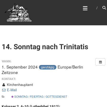
Zum
WEBSITE DES
Inhalt
APOSTELAMTES JESU
springen
CHRISTI KÖR
14. Sonntag nach Trinitatis
WANN:
1. September 2024
Europe/Berlin
ganztägig
Zeitzone
KONTAKT:
Kirchenhauptamt
E-Mail
SONNTAG / FEIERTAG / GOTTESDIENST
Kolosser 2, 6-10 (Lutherbibel 1912):