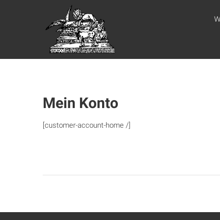
Zum
WEBSITE DES
Inhalt
W
springen
APOSTELAMTES
JESU CHRISTI
KÖR
Mein Konto
[customer-account-home /]