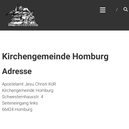
Zum
WEBSITE DES
Inhalt
APOSTELAMTES JESU
springen
CHRISTI KÖR
Kirchengemeinde Homburg
Adresse
Apostelamt Jesu Christi KöR
Kirchengemeinde Homburg
Schwesternhausstr. 4
Seiteneingang links
66424 Homburg