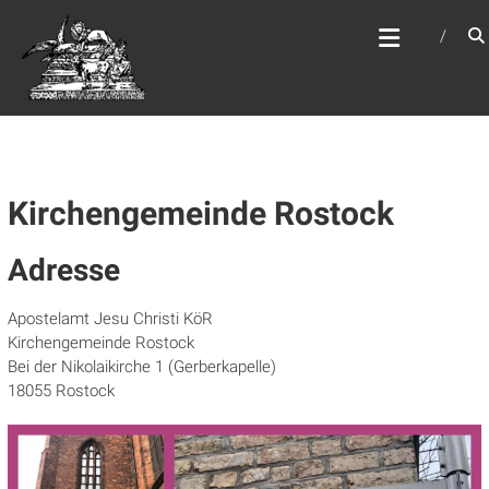
Zum
WEBSITE DES
Inhalt
APOSTELAMTES JESU
springen
CHRISTI KÖR
Kirchengemeinde Rostock
Adresse
Apostelamt Jesu Christi KöR
Kirchengemeinde Rostock
Bei der Nikolaikirche 1 (Gerberkapelle)
18055 Rostock