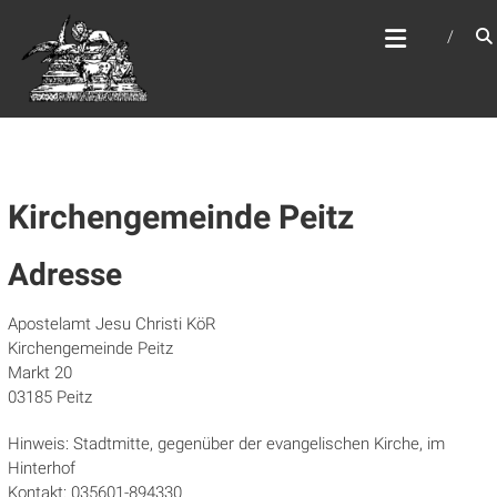
Zum
WEBSITE DES
Inhalt
APOSTELAMTES JESU
springen
CHRISTI KÖR
Kirchengemeinde Peitz
Adresse
Apostelamt Jesu Christi KöR
Kirchengemeinde Peitz
Markt 20
03185 Peitz
Hinweis: Stadtmitte, gegenüber der evangelischen Kirche, im
Hinterhof
Kontakt: 035601-894330