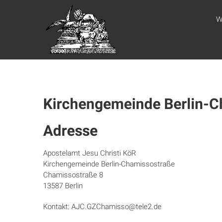
Zum
WEBSITE DES
Inhalt
W
springen
APOSTELAMTES
JESU CHRISTI
KÖR
Kirchengemeinde Berlin-C
Adresse
Apostelamt Jesu Christi KöR
Kirchengemeinde Berlin-Chamissostraße
Chamissostraße 8
13587 Berlin
Kontakt: AJC.GZChamisso@tele2.de