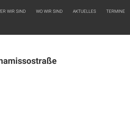
ER WIR SIND
WO WIR SIND
AKTUELLES
TERMINE
hamissostraße