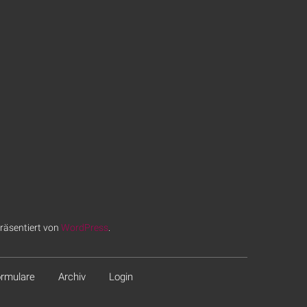
räsentiert von
WordPress
.
rmulare
Archiv
Login