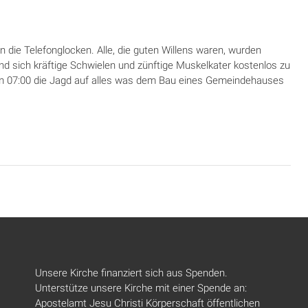
n die Telefonglocken. Alle, die guten Willens waren, wurden
und sich kräftige Schwielen und zünftige Muskelkater kostenlos zu
m 07:00 die Jagd auf alles was dem Bau eines Gemeindehauses
Unsere Kirche finanziert sich aus Spenden.
Unterstütze unsere Kirche mit einer Spende an:
Apostelamt Jesu Christi Körperschaft öffentlichen