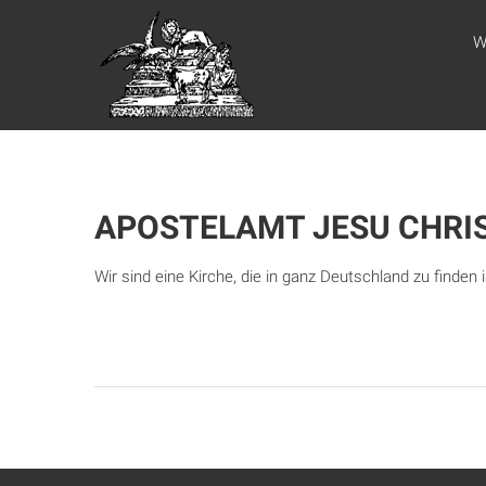
Zum
WEBSITE DES
Inhalt
W
springen
APOSTELAMTES
JESU CHRISTI
KÖR
APOSTELAMT JESU CHRIS
Wir sind eine Kirche, die in ganz Deutschland zu finden i