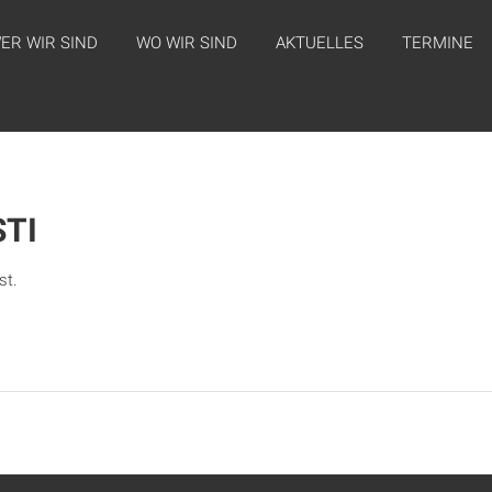
ER WIR SIND
WO WIR SIND
AKTUELLES
TERMINE
TI
st.