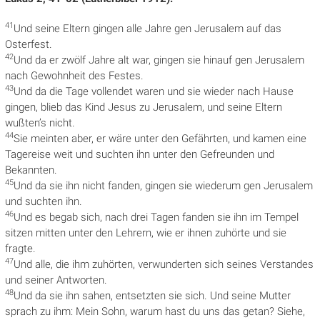
41
Und seine Eltern
gingen alle Jahre gen Jerusalem auf das
Osterfest.
42
Und da er zwölf Jahre alt war, gingen sie hinauf gen Jerusalem
nach Gewohnheit des Festes.
43
Und da
die Tage vollendet waren und sie wieder nach Hause
gingen, blieb das Kind Jesus zu Jerusalem, und seine Eltern
wußten’s nicht.
44
Sie meinten aber, er wäre unter den Gefährten, und kamen eine
Tagereise weit und suchten ihn unter den Gefreunden und
Bekannten.
45
Und da sie ihn nicht fanden, gingen sie wiederum gen Jerusalem
und suchten ihn.
46
Und es begab sich, nach drei Tagen fanden sie ihn im Tempel
sitzen mitten unter den Lehrern, wie er ihnen zuhörte und sie
fragte.
47
Und alle, die ihm zuhörten, verwunderten sich seines Verstandes
und seiner Antworten.
48
Und da sie ihn sahen, entsetzten sie sich. Und seine Mutter
sprach zu ihm: Mein Sohn, warum hast du uns das getan? Siehe,