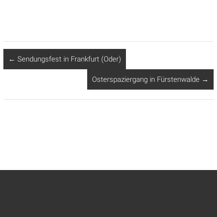
←
Sendungsfest in Frankfurt (Oder)
Osterspaziergang in Fürstenwalde
→