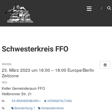
Zum
WEBSITE DES
Inhalt
APOSTELAMTES JESU
springen
CHRISTI KÖR
Schwesterkreis FFO
WANN:
23. März 2023 um 16:00 – 18:00
Europe/Berlin
Zeitzone
WO:
Keller Gemeinderaum FFO
Heilbronner Str. 21
KA BRANDENBURG I
VERANSTALTUNG
Brandenburg 1
Schwesternkreis