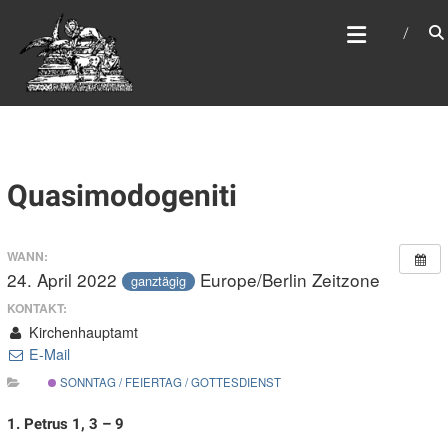
Zum
WEBSITE DES
Inhalt
APOSTELAMTES JESU
springen
CHRISTI KÖR
Quasimodogeniti
WANN:
24. April 2022
Europe/Berlin Zeitzone
ganztägig
KONTAKT:
Kirchenhauptamt
E-Mail
SONNTAG / FEIERTAG / GOTTESDIENST
1. Petrus 1, 3 – 9