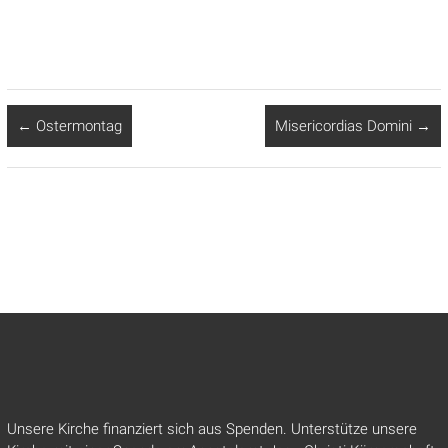
←
Ostermontag
Misericordias Domini
→
Unsere Kirche finanziert sich aus Spenden. Unterstütze unsere