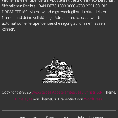
Kirche mit einer Spende an: Apostelamt Jesu Christi Körperschaft
öffentlichen Rechts, IBAN DE78 1808 0000 4780 2031 00, BIC:
DRESDEFF180. Als Verwendungszweck gibst du bitte deinen
Namen und deine vollständige Adresse an, so dass wir dir
automatisch eine Spendenbescheinigung zukommen lassen
können.
Copyright © 2026
Website des Apostelamtes Jesu Christi KöR
. Theme:
Himalayas
von ThemeGrill Präsentiert von
WordPress
.
Impressum
Datenschutz
Jahreslosungen