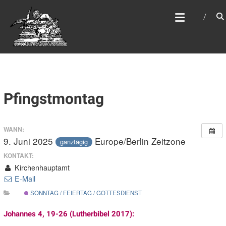
Zum
WEBSITE DES
Inhalt
APOSTELAMTES JESU
springen
CHRISTI KÖR
Pfingstmontag
WANN:
9. Juni 2025
Europe/Berlin Zeitzone
ganztägig
KONTAKT:
Kirchenhauptamt
E-Mail
SONNTAG / FEIERTAG / GOTTESDIENST
Johannes 4, 19-26 (Lutherbibel 2017):