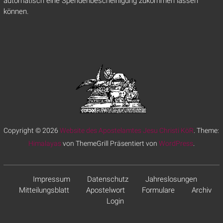
automatisch eine Spendenbescheinigung zukommen lassen
können.
Copyright © 2026
Website des Apostelamtes Jesu Christi KöR
. Theme:
Himalayas
von ThemeGrill Präsentiert von
WordPress
.
Impressum
Datenschutz
Jahreslosungen
Mitteilungsblatt
Apostelwort
Formulare
Archiv
Login