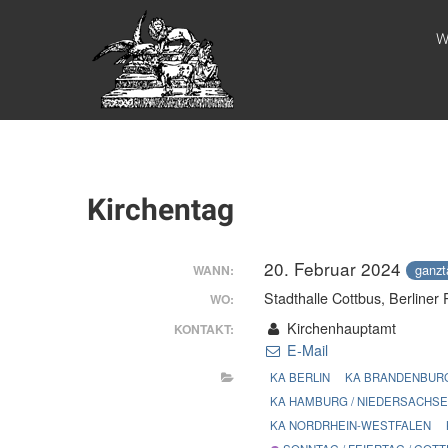
Zum
WEBSITE DES
Inhalt
W
springen
APOSTELAMTES
JESU CHRISTI
KÖR
Kirchentag
20. Februar 2024
ganzt
WANN:
Stadthalle Cottbus, Berliner
WO:
Kirchenhauptamt
KONTAKT:
E-Mail
KA BERLIN
KA BRANDENBURG
KA HAMBURG / NIEDERSACHS
KA NORDRHEIN-WESTFALEN