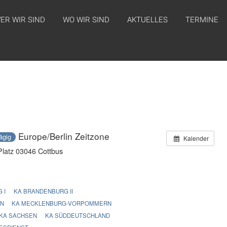
ER WIR SIND
WO WIR SIND
AKTUELLES
TERMINE
Europe/Berlin Zeitzone
ägig
Kalender
 Platz 03046 Cottbus
 I
KA BRANDENBURG II
EN
KA MECKLENBURG-VORPOMMERN
KA SACHSEN
KA SÜDDEUTSCHLAND