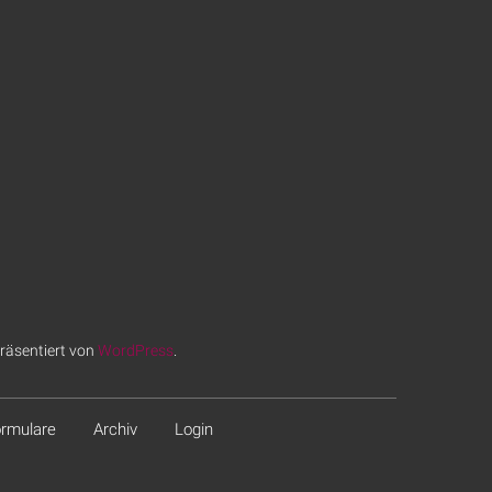
räsentiert von
WordPress
.
rmulare
Archiv
Login