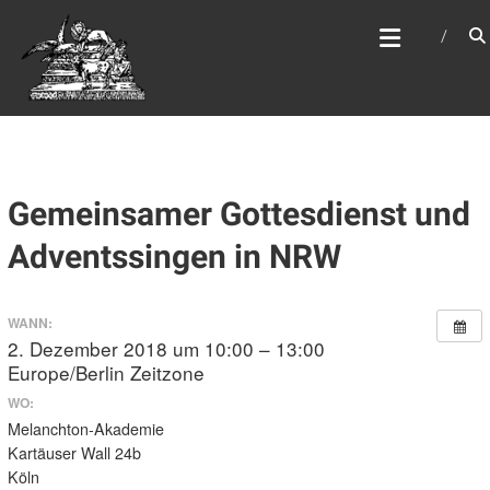
Zum
WEBSITE DES
Inhalt
APOSTELAMTES JESU
springen
CHRISTI KÖR
Gemeinsamer Gottesdienst und
Adventssingen in NRW
WANN:
2. Dezember 2018 um 10:00 – 13:00
Europe/Berlin Zeitzone
WO:
Melanchton-Akademie
Kartäuser Wall 24b
Köln