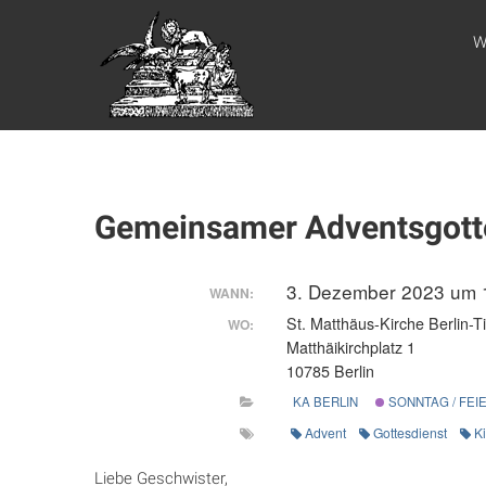
Zum
WEBSITE DES
Inhalt
W
springen
APOSTELAMTES
JESU CHRISTI
KÖR
Gemeinsamer Adventsgotte
3. Dezember 2023 um
WANN:
St. Matthäus-Kirche Berlin-T
WO:
Matthäikirchplatz 1
10785 Berlin
KA BERLIN
SONNTAG / FEI
Advent
Gottesdienst
K
Liebe Geschwister,