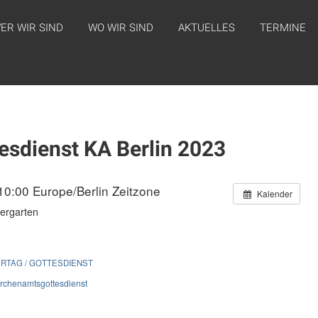
ER WIR SIND
WO WIR SIND
AKTUELLES
TERMINE
sdienst KA Berlin 2023
 10:00
Europe/Berlin Zeitzone
Kalender
iergarten
ERTAG / GOTTESDIENST
irchenamtsgottesdienst