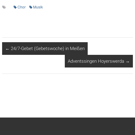
Chor
Musik
←
24/7-Gebet (Gebetswoche) in Meißen
Adventssingen Hoyerswerda
→