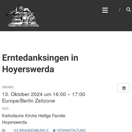
Zum
WEBSITE DES
Inhalt
APOSTELAMTES JESU
springen
CHRISTI KÖR
Erntedanksingen in
Hoyerswerda
WANN:
13. Oktober 2024 um 16:00 – 17:00
Europe/Berlin Zeitzone
WO:
Katholische Kirche Heilige Familie
Hoyerswerda
KA BRANDENBURG II
VERANSTALTUNG