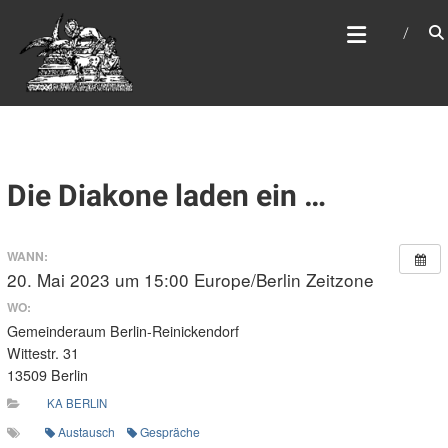
Zum
WEBSITE DES
Inhalt
APOSTELAMTES JESU
springen
CHRISTI KÖR
Die Diakone laden ein …
WANN:
20. Mai 2023 um 15:00
Europe/Berlin Zeitzone
WO:
Gemeinderaum Berlin-Reinickendorf
Wittestr. 31
13509 Berlin
KA BERLIN
Austausch
Gespräche