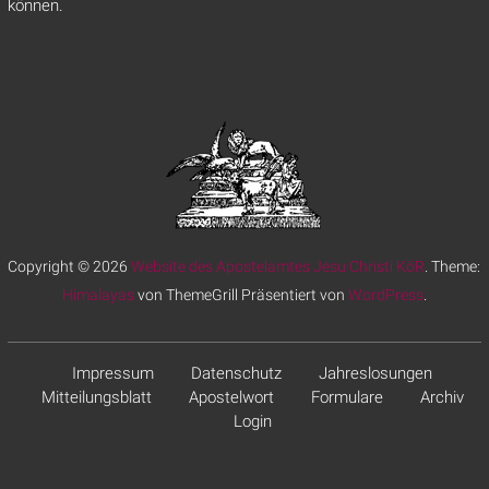
können.
Copyright © 2026
Website des Apostelamtes Jesu Christi KöR
. Theme:
Himalayas
von ThemeGrill Präsentiert von
WordPress
.
Impressum
Datenschutz
Jahreslosungen
Mitteilungsblatt
Apostelwort
Formulare
Archiv
Login