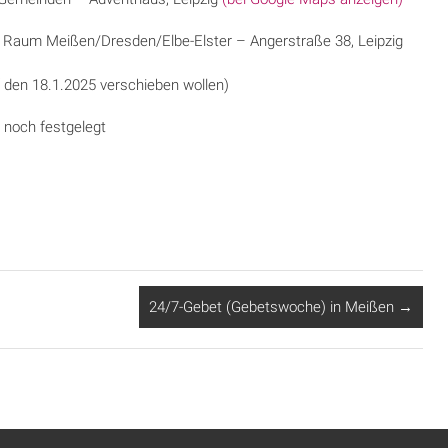
l. Raum Meißen/Dresden/Elbe-Elster – Angerstraße 38, Leipzig
f den 18.1.2025 verschieben wollen)
 noch festgelegt
24/7-Gebet (Gebetswoche) in Meißen
→