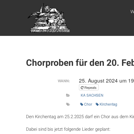
Zum
WEBSITE DES
Inhalt
W
springen
APOSTELAMTES
JESU CHRISTI
KÖR
Chorproben für den 20. Fe
25. August 2024 um 19
WANN:
Repeats
KA SACHSEN
Chor
Kirchentag
Den Kirchentag am 25.2.2025 darf ein Chor aus dem Ki
Dabei sind bis jetzt folgende Lieder geplant: