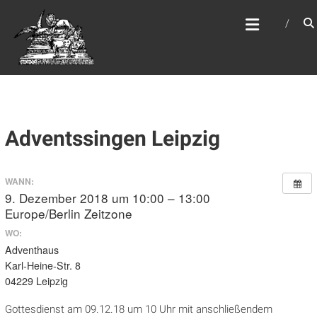
Zum
WEBSITE DES
Inhalt
APOSTELAMTES JESU
springen
CHRISTI KÖR
Adventssingen Leipzig
WANN:
9. Dezember 2018 um 10:00 – 13:00
Europe/Berlin Zeitzone
WO:
Adventhaus
Karl-Heine-Str. 8
04229 Leipzig
Gottesdienst am 09.12.18 um 10 Uhr mit anschließendem