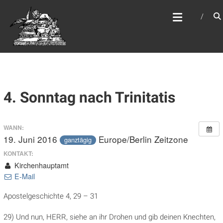
Zum
WEBSITE DES
Inhalt
APOSTELAMTES JESU
springen
CHRISTI KÖR
4. Sonntag nach Trinitatis
WANN:
19. Juni 2016
Europe/Berlin Zeitzone
ganztägig
KONTAKT:
Kirchenhauptamt
E-Mail
Apostelgeschichte 4, 29 – 31
29) Und nun, HERR, siehe an ihr Drohen und gib deinen Knechten,