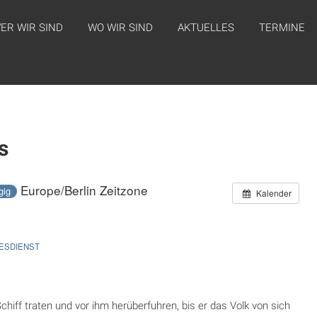
ER WIR SIND
WO WIR SIND
AKTUELLES
TERMINE
s
Europe/Berlin Zeitzone
gig
Kalender
TESDIENST
chiff traten und vor ihm herüberfuhren, bis er das Volk von sich