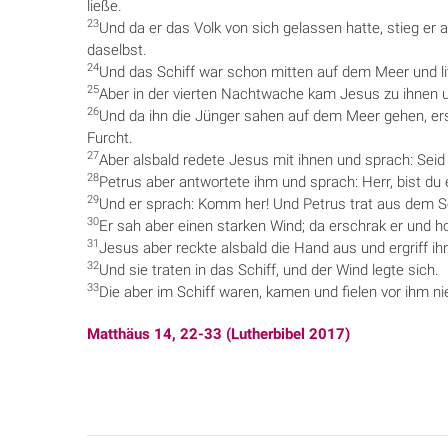
ließe.
23
Und da er das Volk von sich gelassen hatte, stieg er a
daselbst.
24
Und das Schiff war schon mitten auf dem Meer und li
25
Aber in der vierten Nachtwache kam Jesus zu ihnen 
26
Und da ihn die Jünger sahen auf dem Meer gehen, er
Furcht.
27
Aber alsbald redete Jesus mit ihnen und sprach: Seid ge
28
Petrus aber antwortete ihm und sprach: Herr, bist d
29
Und er sprach: Komm her! Und Petrus trat aus dem S
30
Er sah aber einen starken Wind; da erschrak er und hob
31
Jesus aber reckte alsbald die Hand aus und ergriff i
32
Und sie traten in das Schiff, und der Wind legte sich.
33
Die aber im Schiff waren, kamen und fielen vor ihm n
Matthäus 14, 22-33 (Lutherbibel 2017)