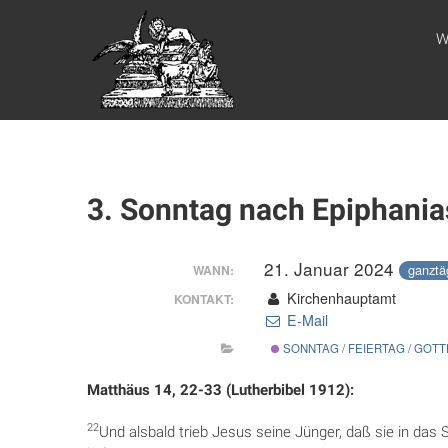
Zum
WEBSITE DES
Inhalt
W
springen
APOSTELAMTES
JESU CHRISTI
KÖR
3. Sonntag nach Epiphania
21. Januar 2024
ganztä
WANN:
Kirchenhauptamt
KONTAKT:
E-Mail
SONNTAG / FEIERTAG / GOT
Matthäus 14, 22-33 (Lutherbibel 1912):
22
Und alsbald trieb Jesus seine Jünger, daß sie in das S