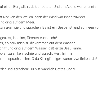
uf einen Berg allein, daß er betete. Und am Abend war er allein
tt Not von den Wellen; denn der Wind war ihnen zuwider.
und ging auf dem Meer.
schraken sie und sprachen: Es ist
ein Gespenst! und schrieen vor
trost, ich bin’s; fürchtet euch nicht!
u es, so heiß mich zu dir kommen auf dem Wasser.
chiff und ging auf dem Wasser, daß er zu Jesu käme.
 an zu sinken, schrie und sprach: Herr, hilf mir!
hn und sprach zu ihm: O du
Kleingläubiger, warum zweifeltest du?
ieder und sprachen: Du bist wahrlich Gottes Sohn!