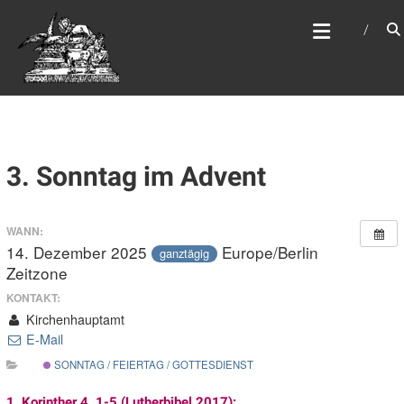
Zum
WEBSITE DES
Inhalt
APOSTELAMTES JESU
springen
CHRISTI KÖR
3. Sonntag im Advent
WANN:
14. Dezember 2025
Europe/Berlin
ganztägig
Zeitzone
KONTAKT:
Kirchenhauptamt
E-Mail
SONNTAG / FEIERTAG / GOTTESDIENST
1. Korinther 4, 1-5 (Lutherbibel 2017):