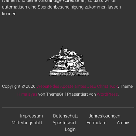
Namen und deine vollständige Adresse an, so dass wir dir
automatisch eine Spendenbescheinigung zukommen lassen
können.
Copyright © 2026
Website des Apostelamtes Jesu Christi KöR
. Theme:
Himalayas
von ThemeGrill Präsentiert von
WordPress
.
Impressum
Datenschutz
Jahreslosungen
Mitteilungsblatt
Apostelwort
Formulare
Archiv
Login