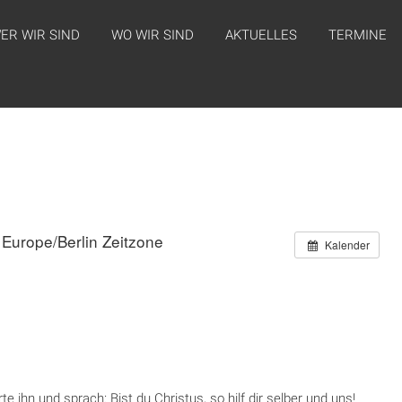
ER WIR SIND
WO WIR SIND
AKTUELLES
TERMINE
Europe/Berlin Zeitzone
Kalender
te ihn und sprach: Bist du Christus, so hilf dir selber und uns!