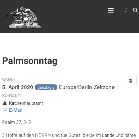
Zum
WEBSITE DES
Inhalt
APOSTELAMTES JESU
springen
CHRISTI KÖR
Palmsonntag
WANN:
5. April 2020
Europe/Berlin Zeitzone
ganztägig
KONTAKT:
Kirchenhauptamt
E-Mail
Psalm 37, 3- 5
3 Hoffe auf den HERRN und tue Gutes; bleibe im Lande und nähre