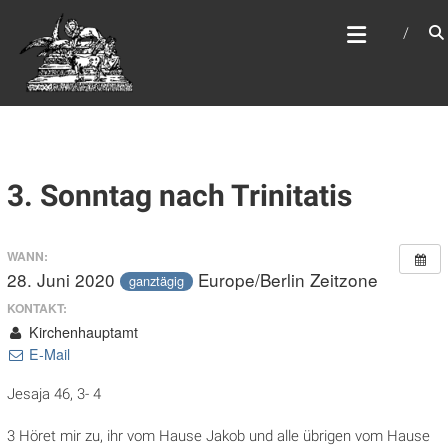
Zum
WEBSITE DES
Inhalt
APOSTELAMTES JESU
springen
CHRISTI KÖR
3. Sonntag nach Trinitatis
WANN:
28. Juni 2020
Europe/Berlin Zeitzone
ganztägig
KONTAKT:
Kirchenhauptamt
E-Mail
Jesaja 46, 3- 4
3 Höret mir zu, ihr vom Hause Jakob und alle übrigen vom Hause